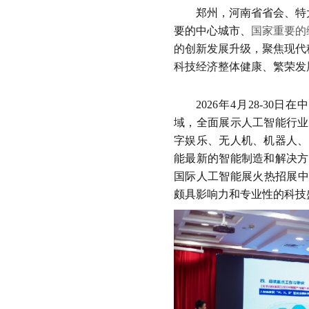
郑州，
河南省省会、特
要的中心城市、
国家重要的
的创新发展升级，聚焦现代
科技经济整体健康、繁荣发
202
6
年
4
月
28-30
日在
域，全面展示
人工智能
行业
字娱乐、无人机、机器人、
能
最新的
智能
制造和解决方
国际
人工智能
展火热招展
颇具影响力和专业性的科技