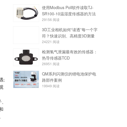
使用Modbus Poll软件读取TJ-
SR100-10温湿度传感器的方法
29156
阅读
3D工业相机如何“读透”每一个字
符？快速识别、高精度3D测量
24221
阅读
检测氢气泄漏最有效的传感器：
热导传感器TCD
26951
阅读
QM系列闪测仪的锂电池保护电
路部件案例
遇
;
19949
阅读
观
子、
和
。