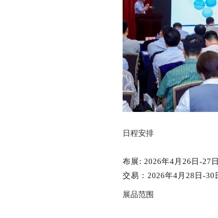
日程安排
布展
:
202
6
年
4
月
26日-2
交易：
202
6
年
4
月
28日-3
展品范围