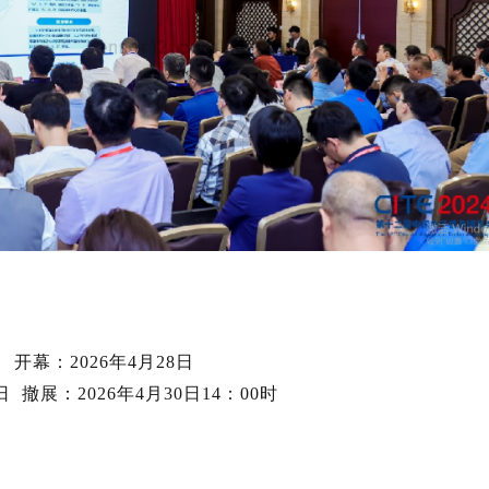
7日
开幕：
202
6
年
4
月
28日
0日
撤展：
202
6
年
4
月
30日
14：00时