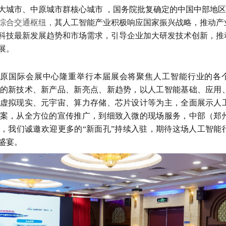
大城市、中原城市群核心城市
，国务院批复确定的中国中部地区
综合交通枢纽
，
其人工智能产业积极响应国家振兴战略，推动产
科技最新发展趋势和市场需求，引导企业加大研发技术创新，推
展。
中原国际会展中心
隆重举行本届展会将聚焦
人工智能
行业的各
的新技术、新产品、新亮点、新趋势，以人工智能
基础
、
应用
虚拟现实、元宇宙、
算力存储、芯片设计等为主，全面展示
人
案
，
从全方位的宣传推广，到细致入微的现场服务，
中部（郑
中
，
我们诚邀欢迎更多的
“新面孔”持续入驻，期待这场
人工智能
盛宴
。