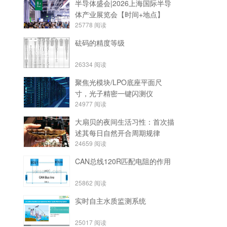
半导体盛会|2026上海国际半导
体产业展览会【时间+地点】
25778
阅读
砝码的精度等级
26334
阅读
聚焦光模块/LPO底座平面尺
寸，光子精密一键闪测仪
24977
阅读
大扇贝的夜间生活习性：首次描
述其每日自然开合周期规律
24659
阅读
CAN总线120R匹配电阻的作用
25862
阅读
实时自主水质监测系统
25017
阅读