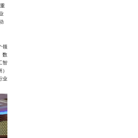
重
业
动
个领
、数
工智
州）
行业